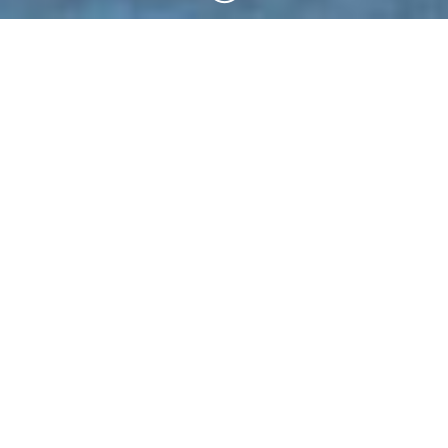
Unsere Leistungen
Ihre Entscheidungen.
Mit unseren Leistungen im Bereich
Verkehrsinfrastrukturplanung werden als Baustein der
konzeptionellen Verkehrsplanung oder als Beitrag zur
Wirkungsanalyse Informationen zusammengeführt und
interpretiert.
In der Straßenverkehrstechnik konzentrieren sich unsere
Leistungen auf Komponenten mit der Zielsetzung