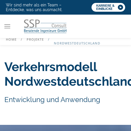
Wir sind mehr als ein Team –
KARRIERE &
EINBLICKE
Entdecke, was uns ausmacht.
VERKEHRSMODELL
HOME
PROJEKTE
NORDWESTDEUTSCHLAND
Verkehrsmodell
Nordwestdeutschlan
Entwicklung und Anwendung