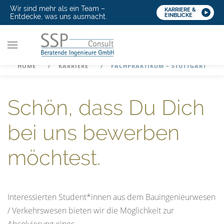
Wir sind mehr als ein Team –
KARRIERE &
EINBLICKE
Entdecke, was uns ausmacht.
HOME
KARRIERE
FACHPRAKTIKUM – STUTTGART
Schön, dass Du Dich
bei uns bewerben
möchtest.
Interessierten Student*innen aus dem Bauingenieurwesen
/ Verkehrswesen bieten wir die Möglichkeit zur